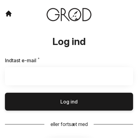
Log ind
*
Kræves
Indtast e-mail
Log ind
eller fortsæt med